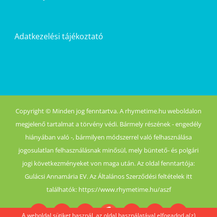
Adatkezelési tájékoztató
Copyright © Minden jog fenntartva. A rhymetime.hu weboldalon
megjelenő tartalmat a törvény védi. Bármely részének - engedély
hiányában való -, bármilyen módszerrel való felhasználása
jogosulatlan felhasználásnak minősül, mely büntető- és polgári
jogi következményeket von maga után. Az oldal fenntartója:
Gulácsi Annamária EV. Az Általános Szerződési feltételek itt
találhatók: https://www.rhymetime.hu/aszf
A weboldal sütiket használ, az oldal használatával elfogadod a(z)
Boofairy
Advent
Halloween
Akció
Facebook
Login