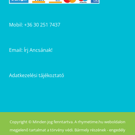
Mobil: +36 30 251 7437
Email:
Írj Ancsának!
Adatkezelési tájékoztató
Copyright © Minden jog fenntartva. A rhymetime.hu weboldalon
megjelenő tartalmat a törvény védi. Bármely részének - engedély