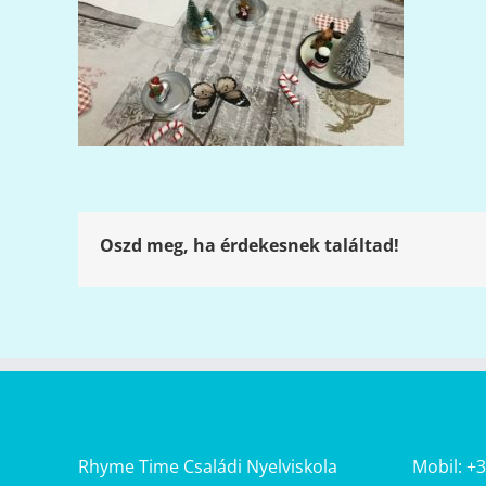
Oszd meg, ha érdekesnek találtad!
Rhyme Time Családi Nyelviskola
Mobil: +