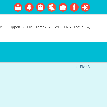
Boofairy
Advent
Halloween
Easter
Akció
Facebook
Login
Gyerekangol
Webáruház
k
Tippek
LIVE! Témák
GYIK
ENG
Log In
Előző