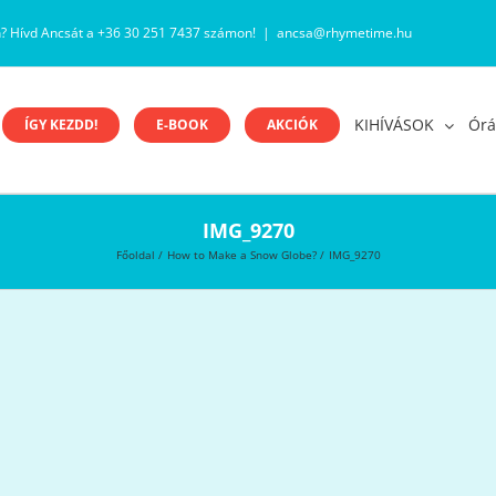
n? Hívd Ancsát a +36 30 251 7437 számon!
|
ancsa@rhymetime.hu
KIHÍVÁSOK
Órá
ÍGY KEZDD!
E-BOOK
AKCIÓK
IMG_9270
Főoldal
How to Make a Snow Globe?
IMG_9270