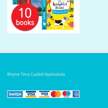
Rhyme Time Családi Nyelviskola