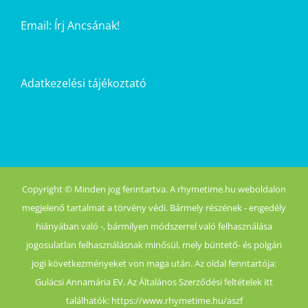
Email:
Írj Ancsának!
Adatkezelési tájékoztató
Copyright © Minden jog fenntartva. A rhymetime.hu weboldalon
megjelenő tartalmat a törvény védi. Bármely részének - engedély
hiányában való -, bármilyen módszerrel való felhasználása
jogosulatlan felhasználásnak minősül, mely büntető- és polgári
jogi következményeket von maga után. Az oldal fenntartója:
Gulácsi Annamária EV. Az Általános Szerződési feltételek itt
találhatók: https://www.rhymetime.hu/aszf