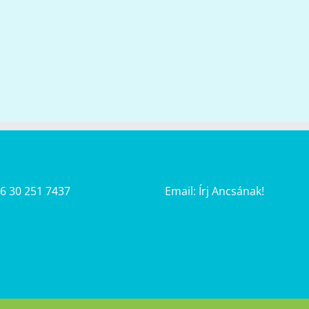
36 30 251 7437
Email:
Írj Ancsának!