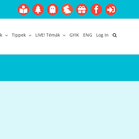
Boofairy
Advent
Halloween
Easter
Akció
Facebook
Login
Gyerekangol
Webáruház
k
Tippek
LIVE! Témák
GYIK
ENG
Log In