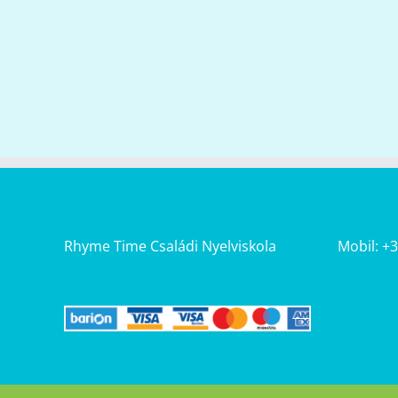
Rhyme Time Családi Nyelviskola
Mobil: +