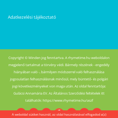
Adatkezelési tájékoztató
Copyright © Minden jog fenntartva. A rhymetime.hu weboldalon
megjelenő tartalmat a törvény védi. Bármely részének - engedély
hiányában való -, bármilyen módszerrel való felhasználása
jogosulatlan felhasználásnak minősül, mely büntető- és polgári
jogi következményeket von maga után. Az oldal fenntartója:
Gulácsi Annamária EV. Az Általános Szerződési feltételek itt
találhatók: https://www.rhymetime.hu/aszf
A weboldal sütiket használ, az oldal használatával elfogadod a(z)
Boofairy
Advent
Halloween
Akció
Facebook
Login
Easter