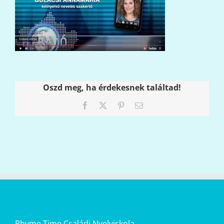
Oszd meg, ha érdekesnek találtad!
Facebook
X
Pinterest
Email:
Rhyme Time Családi Nyelviskola