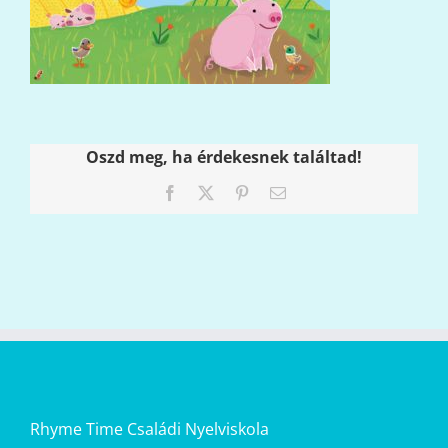
Oszd meg, ha érdekesnek találtad!
Facebook
X
Pinterest
Email:
Rhyme Time Családi Nyelviskola