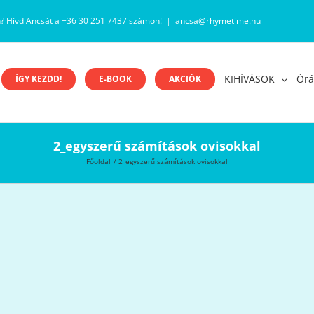
n? Hívd Ancsát a +36 30 251 7437 számon!
|
ancsa@rhymetime.hu
KIHÍVÁSOK
Órá
ÍGY KEZDD!
E-BOOK
AKCIÓK
2_egyszerű számítások ovisokkal
Főoldal
2_egyszerű számítások ovisokkal