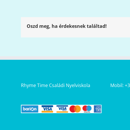
Oszd meg, ha érdekesnek találtad!
Rhyme Time Családi Nyelviskola
Mobil: +