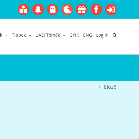
Boofairy
Advent
Halloween
Easter
Akció
Facebook
Login
Gyerekangol
Webáruház
k
Tippek
LIVE! Témák
GYIK
ENG
Log In
Előző