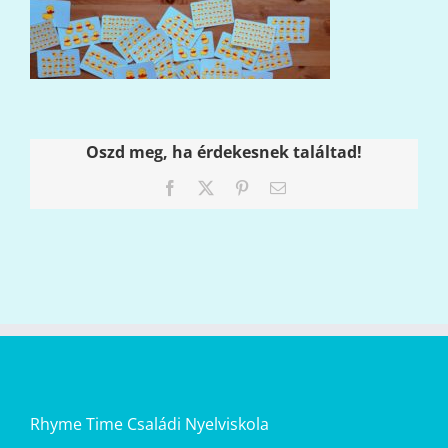
Oszd meg, ha érdekesnek találtad!
Facebook
X
Pinterest
Email:
Rhyme Time Családi Nyelviskola