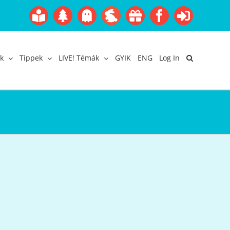
Boofairy
Advent
Halloween
Easter
Akció
Facebook
Login
Gyerekangol
Webáruház
k
Tippek
LIVE! Témák
GYIK
ENG
Log In