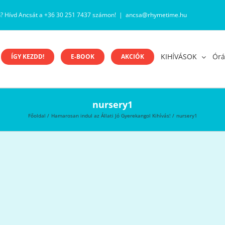
n? Hívd Ancsát a +36 30 251 7437 számon!
|
ancsa@rhymetime.hu
KIHÍVÁSOK
Órá
ÍGY KEZDD!
E-BOOK
AKCIÓK
nursery1
Főoldal
Hamarosan indul az Állati Jó Gyerekangol Kihívás!
nursery1