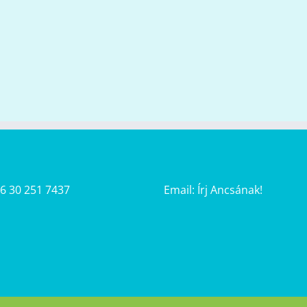
36 30 251 7437
Email:
Írj Ancsának!