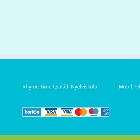
Rhyme Time Családi Nyelviskola
Mobil: +