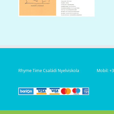
Rhyme Time Családi Nyelviskola
Mobil: +