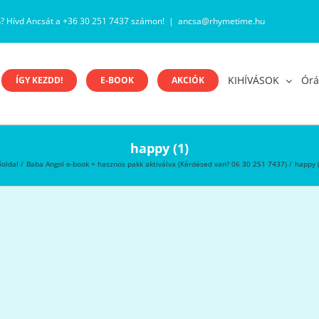
n? Hívd Ancsát a +36 30 251 7437 számon!
|
ancsa@rhymetime.hu
KIHÍVÁSOK
Órá
ÍGY KEZDD!
E-BOOK
AKCIÓK
happy (1)
őoldal
Baba Angol e-book + hasznos pakk aktiválva (Kérdésed van? 06 30 251 7437)
happy (