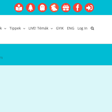
Boofairy
Advent
Halloween
Easter
Akció
Facebook
Login
Gyerekangol
Webáruház
k
Tippek
LIVE! Témák
GYIK
ENG
Log In
1)