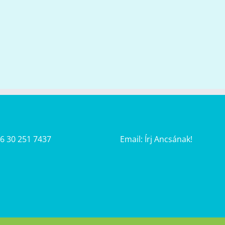
36 30 251 7437
Email:
Írj Ancsának!