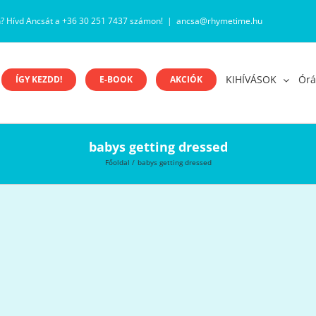
n? Hívd Ancsát a +36 30 251 7437 számon!
|
ancsa@rhymetime.hu
KIHÍVÁSOK
Órá
ÍGY KEZDD!
E-BOOK
AKCIÓK
babys getting dressed
Főoldal
babys getting dressed