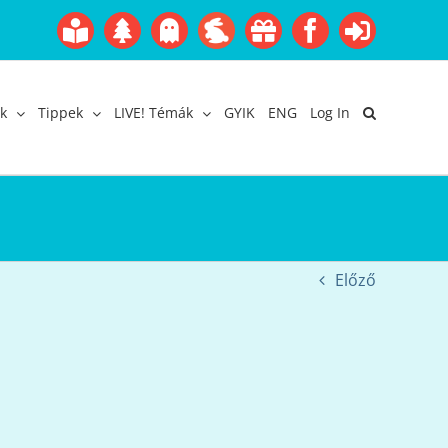
Boofairy
Advent
Halloween
Easter
Akció
Facebook
Login
Gyerekangol
Webáruház
k
Tippek
LIVE! Témák
GYIK
ENG
Log In
Előző