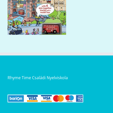
Rhyme Time Családi Nyelviskola