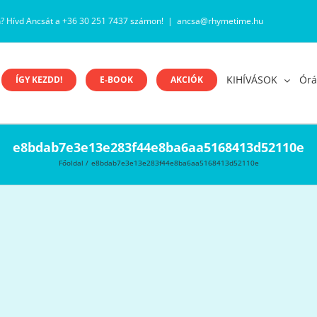
n? Hívd Ancsát a +36 30 251 7437 számon!
|
ancsa@rhymetime.hu
KIHÍVÁSOK
Órá
ÍGY KEZDD!
E-BOOK
AKCIÓK
e8bdab7e3e13e283f44e8ba6aa5168413d52110e
Főoldal
e8bdab7e3e13e283f44e8ba6aa5168413d52110e