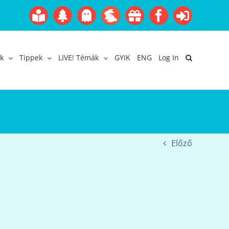
Boofairy
Advent
Halloween
Easter
Akció
Facebook
Login
Gyerekangol
Webáruház
k
Tippek
LIVE! Témák
GYIK
ENG
Log In
Előző