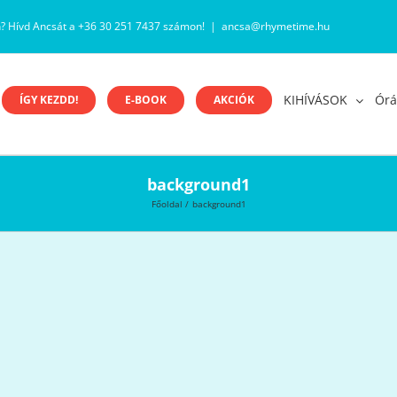
n? Hívd Ancsát a +36 30 251 7437 számon!
|
ancsa@rhymetime.hu
KIHÍVÁSOK
Órá
ÍGY KEZDD!
E-BOOK
AKCIÓK
background1
Főoldal
background1