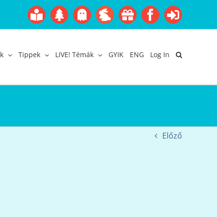
Boofairy
Advent
Halloween
Easter
Akció
Facebook
Login
Gyerekangol
Webáruház
k
Tippek
LIVE! Témák
GYIK
ENG
Log In
Előző