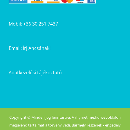
Mobil: +36 30 251 7437
Email:
Írj Ancsának!
Adatkezelési tájékoztató
Copyright © Minden jog fenntartva. A rhymetime.hu weboldalon
megjelenő tartalmat a törvény védi. Bármely részének - engedély