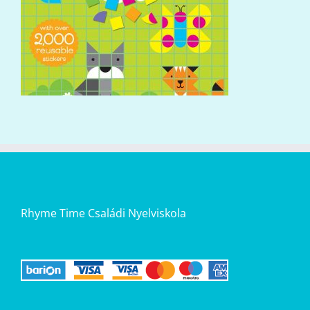
Rhyme Time Családi Nyelviskola