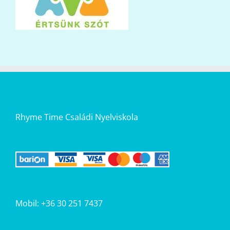
Rhyme Time Családi Nyelviskola
Mobil: +36 30 251 7437