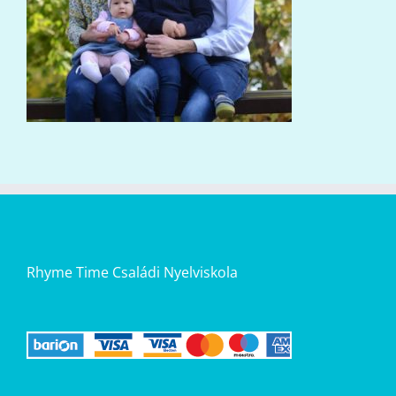
Rhyme Time Családi Nyelviskola