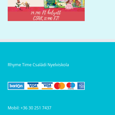
Rhyme Time Családi Nyelviskola
Mobil: +36 30 251 7437