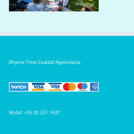
Rhyme Time Családi Nyelviskola
Mobil: +36 30 251 7437