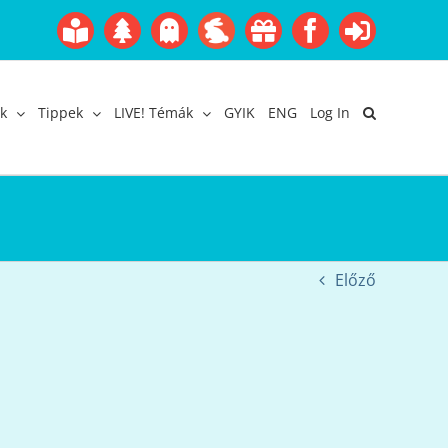
Boofairy
Advent
Halloween
Easter
Akció
Facebook
Login
Gyerekangol
Webáruház
k
Tippek
LIVE! Témák
GYIK
ENG
Log In
Előző