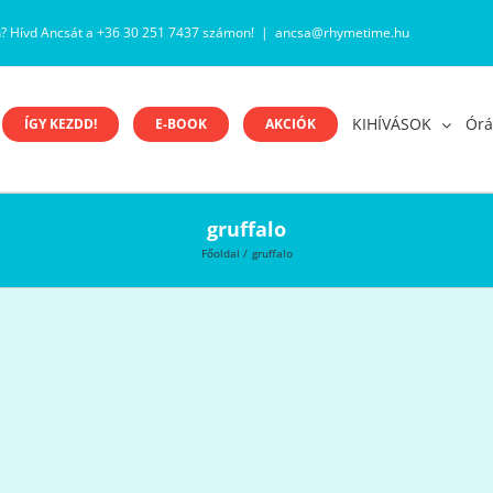
n? Hívd Ancsát a +36 30 251 7437 számon!
|
ancsa@rhymetime.hu
KIHÍVÁSOK
Órá
ÍGY KEZDD!
E-BOOK
AKCIÓK
gruffalo
Főoldal
gruffalo