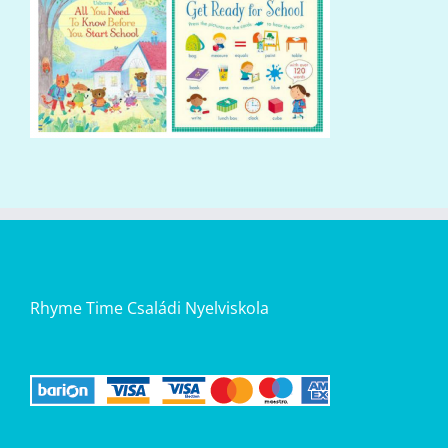
Rhyme Time Családi Nyelviskola