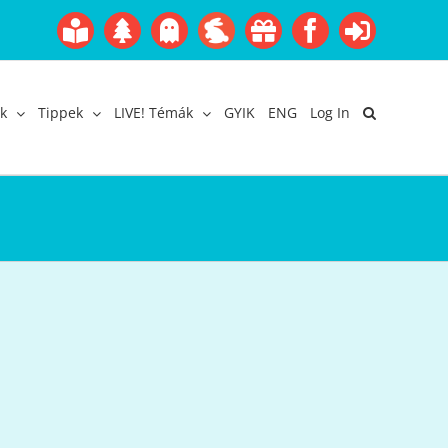
Boofairy
Advent
Halloween
Easter
Akció
Facebook
Login
Gyerekangol
Webáruház
k
Tippek
LIVE! Témák
GYIK
ENG
Log In