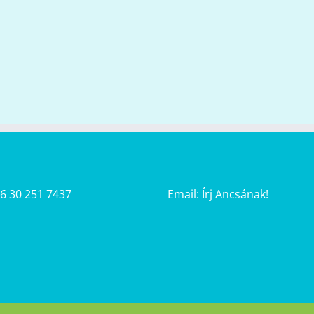
36 30 251 7437
Email:
Írj Ancsának!