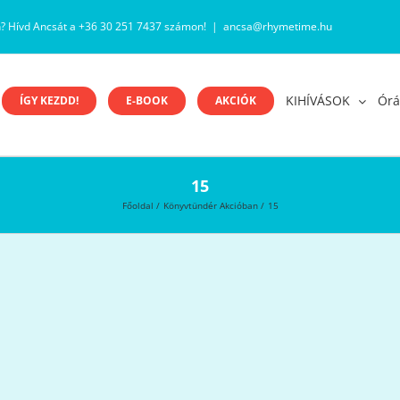
n? Hívd Ancsát a +36 30 251 7437 számon!
|
ancsa@rhymetime.hu
KIHÍVÁSOK
Órá
ÍGY KEZDD!
E-BOOK
AKCIÓK
15
Főoldal
Könyvtündér Akcióban
15