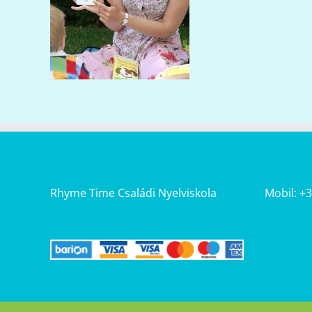
Rhyme Time Családi Nyelviskola
Mobil: +