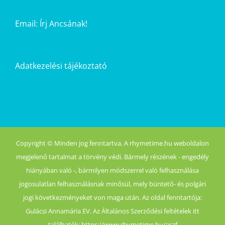
Email:
Írj Ancsának!
Adatkezelési tájékoztató
Copyright © Minden jog fenntartva. A rhymetime.hu weboldalon
megjelenő tartalmat a törvény védi. Bármely részének - engedély
hiányában való -, bármilyen módszerrel való felhasználása
jogosulatlan felhasználásnak minősül, mely büntető- és polgári
jogi következményeket von maga után. Az oldal fenntartója:
Gulácsi Annamária EV. Az Általános Szerződési feltételek itt
találhatók: https://www.rhymetime.hu/aszf