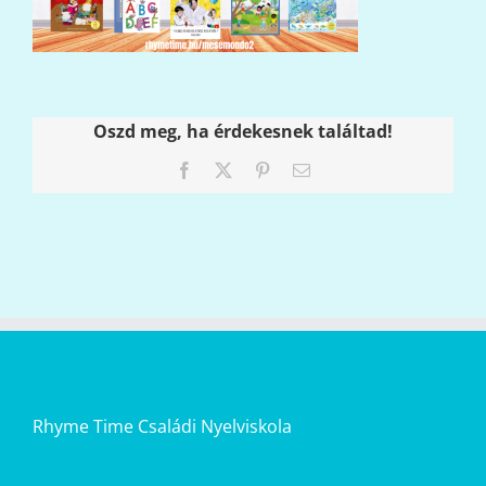
Oszd meg, ha érdekesnek találtad!
Facebook
X
Pinterest
Email:
Rhyme Time Családi Nyelviskola