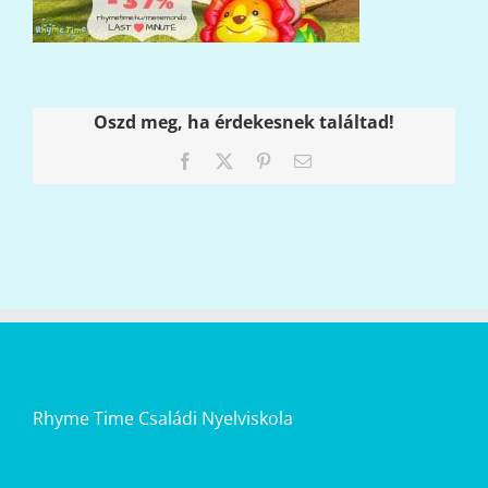
Oszd meg, ha érdekesnek találtad!
Facebook
X
Pinterest
Email:
Rhyme Time Családi Nyelviskola