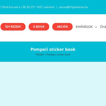
n? Hívd Ancsát a +36 30 251 7437 számon!
|
ancsa@rhymetime.hu
KIHÍVÁSOK
Órá
ÍGY KEZDD!
E-BOOK
AKCIÓK
Pompeii sticker book
Főoldal
Pompeii sticker book