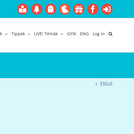
Boofairy
Advent
Halloween
Easter
Akció
Facebook
Login
Gyerekangol
Webáruház
k
Tippek
LIVE! Témák
GYIK
ENG
Log In
Előző