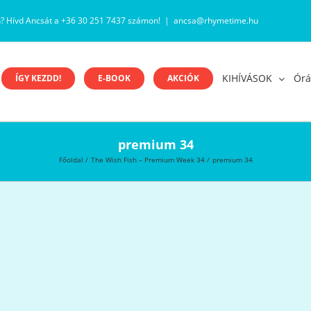
n? Hívd Ancsát a +36 30 251 7437 számon!
|
ancsa@rhymetime.hu
KIHÍVÁSOK
Órá
ÍGY KEZDD!
E-BOOK
AKCIÓK
premium 34
Főoldal
The Wish Fish – Premium Week 34
premium 34