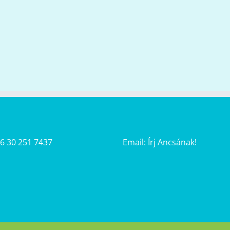
36 30 251 7437
Email:
Írj Ancsának!