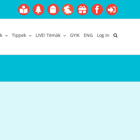
Boofairy
Advent
Halloween
Easter
Akció
Facebook
Login
Gyerekangol
Webáruház
k
Tippek
LIVE! Témák
GYIK
ENG
Log In