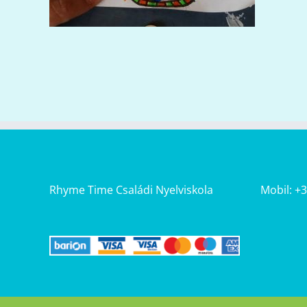
Rhyme Time Családi Nyelviskola
Mobil: +