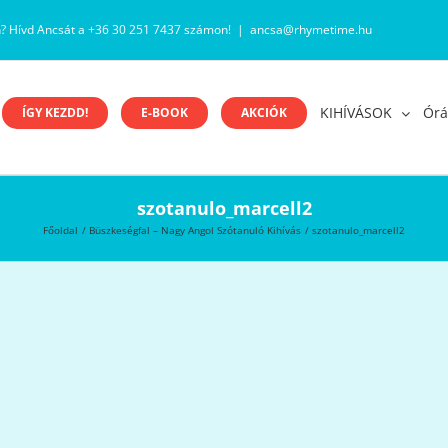
n? Hívd Ancsát a +36 30 251 7437 számon!
|
ancsa@rhymetime.hu
KIHÍVÁSOK
Órá
ÍGY KEZDD!
E-BOOK
AKCIÓK
szotanulo_marcell2
Főoldal
Büszkeségfal – Nagy Angol Szótanuló Kihívás
szotanulo_marcell2