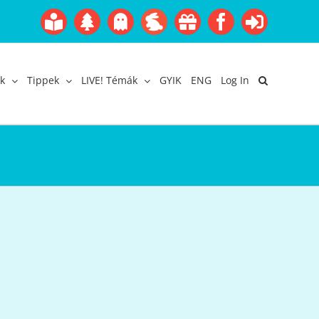
Boofairy
Advent
Halloween
Easter
Akció
Facebook
Login
Gyerekangol
Webáruház
k
Tippek
LIVE! Témák
GYIK
ENG
Log In