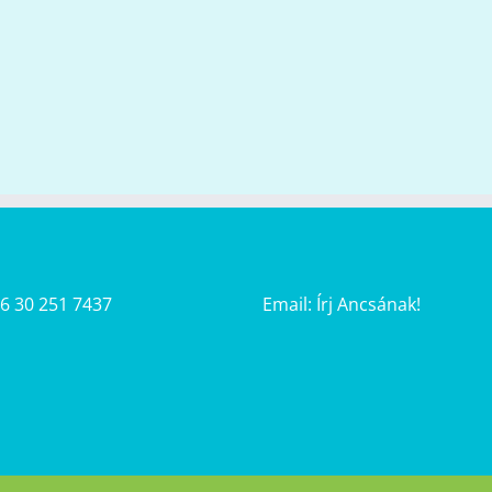
36 30 251 7437
Email:
Írj Ancsának!