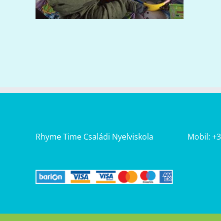
Rhyme Time Családi Nyelviskola
Mobil: +