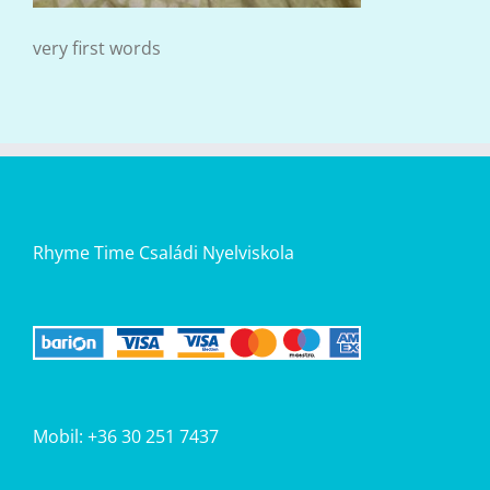
very first words
Rhyme Time Családi Nyelviskola
Mobil: +36 30 251 7437