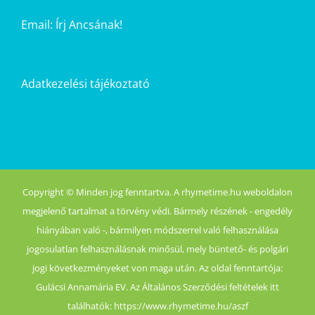
Email:
Írj Ancsának!
Adatkezelési tájékoztató
Copyright © Minden jog fenntartva. A rhymetime.hu weboldalon
megjelenő tartalmat a törvény védi. Bármely részének - engedély
hiányában való -, bármilyen módszerrel való felhasználása
jogosulatlan felhasználásnak minősül, mely büntető- és polgári
jogi következményeket von maga után. Az oldal fenntartója:
Gulácsi Annamária EV. Az Általános Szerződési feltételek itt
találhatók: https://www.rhymetime.hu/aszf