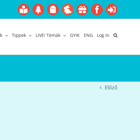
Boofairy
Advent
Halloween
Easter
Akció
Facebook
Login
Gyerekangol
Webáruház
k
Tippek
LIVE! Témák
GYIK
ENG
Log In
Előző