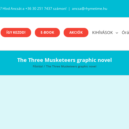
n? Hívd Ancsát a +36 30 251 7437 számon!
|
ancsa@rhymetime.hu
KIHÍVÁSOK
Órá
ÍGY KEZDD!
E-BOOK
AKCIÓK
The Three Musketeers graphic novel
Főoldal
The Three Musketeers graphic novel