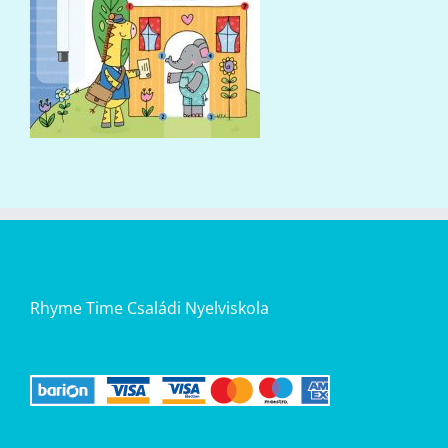
Rhyme Time Családi Nyelviskola