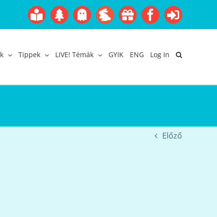
Boofairy
Advent
Halloween
Easter
Akció
Facebook
Login
Gyerekangol
Webáruház
k
Tippek
LIVE! Témák
GYIK
ENG
Log In
Előző