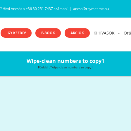
n? Hívd Ancsát a +36 30 251 7437 számon!
|
ancsa@rhymetime.hu
KIHÍVÁSOK
Órá
ÍGY KEZDD!
E-BOOK
AKCIÓK
Wipe-clean numbers to copy1
Főoldal
Wipe-clean numbers to copy1