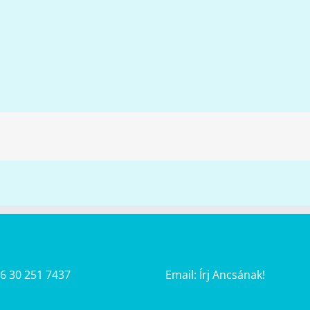
36 30 251 7437
Email:
Írj Ancsának!