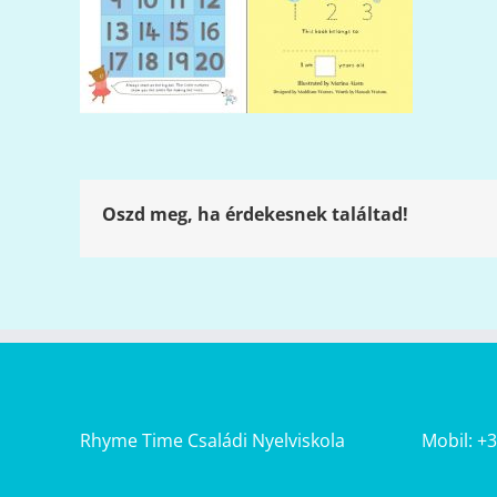
Oszd meg, ha érdekesnek találtad!
Rhyme Time Családi Nyelviskola
Mobil: +