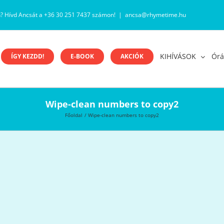
n? Hívd Ancsát a +36 30 251 7437 számon!
|
ancsa@rhymetime.hu
KIHÍVÁSOK
Órá
ÍGY KEZDD!
E-BOOK
AKCIÓK
Wipe-clean numbers to copy2
Főoldal
Wipe-clean numbers to copy2