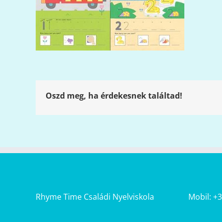
Oszd meg, ha érdekesnek találtad!
Rhyme Time Családi Nyelviskola
Mobil: +