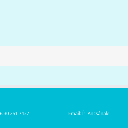
36 30 251 7437
Email:
Írj Ancsának!