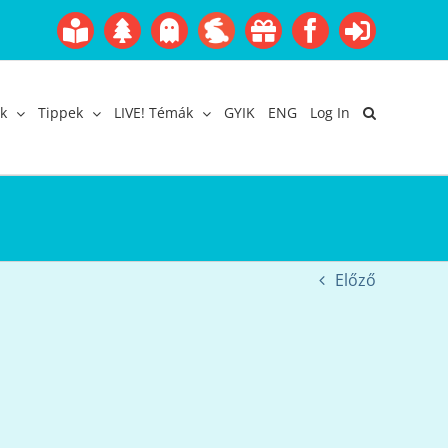
Boofairy
Advent
Halloween
Easter
Akció
Facebook
Login
Gyerekangol
Webáruház
k
Tippek
LIVE! Témák
GYIK
ENG
Log In
Előző