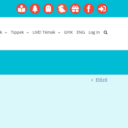
Boofairy
Advent
Halloween
Easter
Akció
Facebook
Login
Gyerekangol
Webáruház
k
Tippek
LIVE! Témák
GYIK
ENG
Log In
Előző