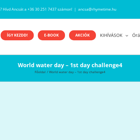
n? Hívd Ancsát a +36 30 251 7437 számon!
|
ancsa@rhymetime.hu
KIHÍVÁSOK
Órá
ÍGY KEZDD!
E-BOOK
AKCIÓK
World water day – 1st day challenge4
Főoldal
World water day – 1st day challenge4