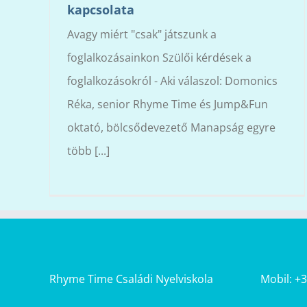
kapcsolata
Avagy miért "csak" játszunk a
foglalkozásainkon Szülői kérdések a
foglalkozásokról - Aki válaszol: Domonics
Réka, senior Rhyme Time és Jump&Fun
oktató, bölcsődevezető Manapság egyre
több [...]
Rhyme Time Családi Nyelviskola
Mobil: +