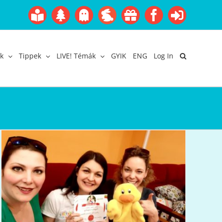
Boofairy
Advent
Halloween
Easter
Akció
Facebook
Login
Gyerekangol
Webáruház
k
Tippek
LIVE! Témák
GYIK
ENG
Log In