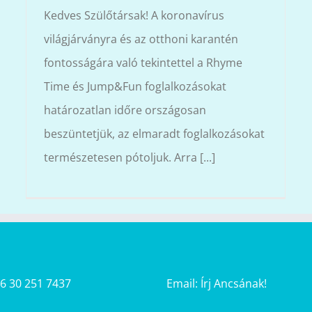
Kedves Szülőtársak! A koronavírus
világjárványra és az otthoni karantén
fontosságára való tekintettel a Rhyme
Time és Jump&Fun foglalkozásokat
határozatlan időre országosan
beszüntetjük, az elmaradt foglalkozásokat
természetesen pótoljuk. Arra [...]
36 30 251 7437
Email:
Írj Ancsának!