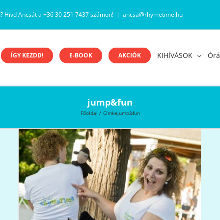
n? Hívd Ancsát a +36 30 251 7437 számon!
|
ancsa@rhymetime.hu
KIHÍVÁSOK
Órá
ÍGY KEZDD!
E-BOOK
AKCIÓK
jump&fun
Főoldal
Címke
jump&fun