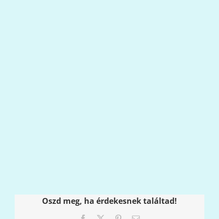
Oszd meg, ha érdekesnek találtad!
Facebook
X
Pinterest
Email: