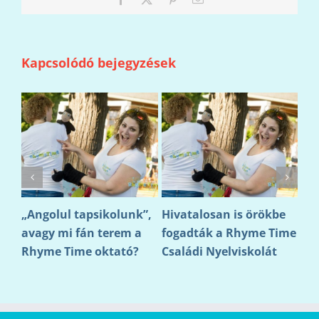
Kapcsolódó bejegyzések
e!
„Angolul tapsikolunk”,
Hivatalosan is örökbe
Sz
avagy mi fán terem a
fogadták a Rhyme Time
útv
Rhyme Time oktató?
Családi Nyelviskolát
ép