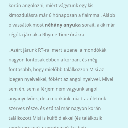
korán angolozni, miért vágytunk egy kis
kimozdulásra már 6 hónaposan a fiaimmal. Alább
olvassátok most
néhány anyuka
sorait, akik már
régóta járnak a Rhyme Time órákra.
„Azért járunk RT-ra, mert a zene, a mondókák
nagyon fontosak ebben a korban, és még
fontosabb, hogy mielőbb találkozzon Misi az
idegen nyelvekkel, főként az angol nyelvvel. Mivel
sem én, sem a férjem nem vagyunk angol
anyanyelvűek, de a munkánk miatt az életünk
szerves része, és ezáltal már nagyon korán
találkozott Misi is külföldiekkel (és találkozik
rendszeresen), szerintem jó, ha heti