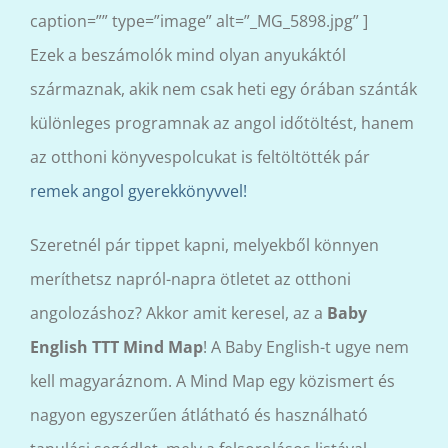
caption=”” type=”image” alt=”_MG_5898.jpg” ]
Ezek a beszámolók mind olyan anyukáktól
származnak, akik nem csak heti egy órában szánták
különleges programnak az angol időtöltést, hanem
az otthoni könyvespolcukat is feltöltötték pár
remek angol gyerekkönyvvel!
Szeretnél pár tippet kapni, melyekből könnyen
meríthetsz napról-napra ötletet az otthoni
angolozáshoz? Akkor amit keresel, az a
Baby
English TTT Mind Map
! A Baby English-t ugye nem
kell magyaráznom. A Mind Map egy közismert és
nagyon egyszerűen átlátható és használható