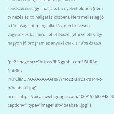
rendszerességgel hallja ezt a nyelvet élőben (nem
tv nézés és cd hallgatás közben). Nem mellesleg jó
a társaság, intim foglalkozás, mert kevesen
vagyunk és bármiről lehet beszélgetni veletek, így
nagyon jó program az anyukáknak is.”
Kati és Misi
[pe2-image src=”https://lh5.ggpht.com/-BURAe-
NafBI/U-
PRPClJMGI/AAAAAAAAAHs/WmoBzKHrBak/s144-c-
o/baabaa1.jpg”
href=”https://picasaweb.google.com/1069193682948
caption=”” type=”image” alt=”baabaa1.jpg” ]