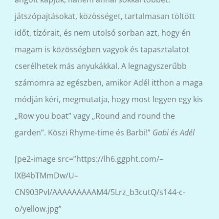
játszópajtásokat, közösséget, tartalmasan töltött
időt, tízórait, és nem utolsó sorban azt, hogy én
magam is közösségben vagyok és tapasztalatot
cserélhetek más anyukákkal. A legnagyszerűbb
számomra az egészben, amikor Adél itthon a maga
módján kéri, megmutatja, hogy most legyen egy kis
„Row you boat” vagy „Round and round the
garden”. Köszi Rhyme-time és Barbi!”
Gabi és Adél
[pe2-image src=”https://lh6.ggpht.com/–
lXB4bTMmDw/U–
CN903PvI/AAAAAAAAAM4/5Lrz_b3cutQ/s144-c-
o/yellow.jpg”