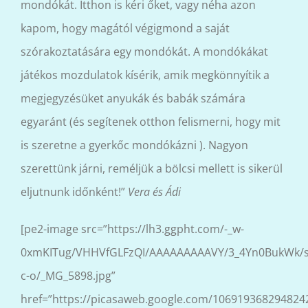
mondókát. Itthon is kéri őket, vagy néha azon
kapom, hogy magától végigmond a saját
szórakoztatására egy mondókát. A mondókákat
játékos mozdulatok kísérik, amik megkönnyítik a
megjegyzésüket anyukák és babák számára
egyaránt (és segítenek otthon felismerni, hogy mit
is szeretne a gyerkőc mondókázni ). Nagyon
szerettünk járni, reméljük a bölcsi mellett is sikerül
eljutnunk időnként!”
Vera és Ádi
[pe2-image src=”https://lh3.ggpht.com/-_w-
0xmKITug/VHHVfGLFzQI/AAAAAAAAAVY/3_4Yn0BukWk/s
c-o/_MG_5898.jpg”
href=”https://picasaweb.google.com/10691936829482