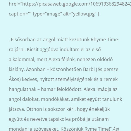
href=”https://picasaweb.google.com/10691936829482
caption=”” type=”image” alt=”yellow.jpg” ]
„Elsősorban az angol miatt kezdtünk Rhyme Time-
ra járni. Kicsit aggódva indultam el az első
alkalommal, mert Alexa félénk, nehezen oldódó
kislány. Azonban – köszönhetően Barbi (és persze
Ákos) kedves, nyitott személyiségének és a remek
hangulatnak – hamar feloldódott. Alexa imádja az
angol dalokat, mondókákat, amiket együtt tanulunk
játszva. Otthon is sokszor kéri, hogy énekeljük
együtt és nevetve tapsikolva próbálja utánam
mondani a szövegeket. Köszönjük Ryme Time!”
Ági