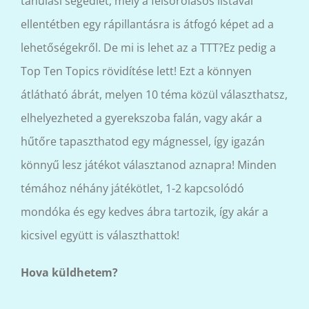
tanulási segédlet, mely a felsorolásos listával
ellentétben egy rápillantásra is átfogó képet ad a
lehetőségekről. De mi is lehet az a TTT?Ez pedig a
Top Ten Topics rövidítése lett! Ezt a könnyen
átlátható ábrát, melyen 10 téma közül választhatsz,
elhelyezheted a gyerekszoba falán, vagy akár a
hűtőre tapaszthatod egy mágnessel, így igazán
könnyű lesz játékot választanod aznapra! Minden
témához néhány játékötlet, 1-2 kapcsolódó
mondóka és egy kedves ábra tartozik, így akár a
kicsivel együtt is választhattok!
Hova küldhetem?