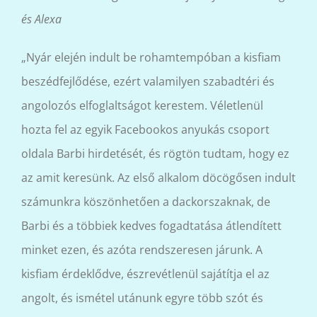
és Alexa
„Nyár elején indult be rohamtempóban a kisfiam
beszédfejlődése, ezért valamilyen szabadtéri és
angolozós elfoglaltságot kerestem. Véletlenül
hozta fel az egyik Facebookos anyukás csoport
oldala Barbi hirdetését, és rögtön tudtam, hogy ez
az amit keresünk. Az első alkalom döcögősen indult
számunkra köszönhetően a dackorszaknak, de
Barbi és a többiek kedves fogadtatása átlendített
minket ezen, és azóta rendszeresen járunk. A
kisfiam érdeklődve, észrevétlenül sajátítja el az
angolt, és ismétel utánunk egyre több szót és