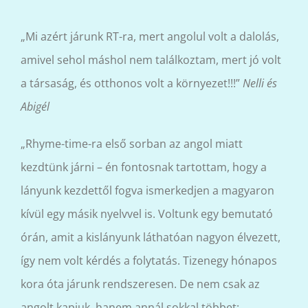
„Mi azért járunk RT-ra, mert angolul volt a dalolás,
amivel sehol máshol nem találkoztam, mert jó volt
a társaság, és otthonos volt a környezet!!!”
Nelli és
Abigél
„Rhyme-time-ra első sorban az angol miatt
kezdtünk járni – én fontosnak tartottam, hogy a
lányunk kezdettől fogva ismerkedjen a magyaron
kívül egy másik nyelvvel is. Voltunk egy bemutató
órán, amit a kislányunk láthatóan nagyon élvezett,
így nem volt kérdés a folytatás. Tizenegy hónapos
kora óta járunk rendszeresen. De nem csak az
angolt kapjuk, hanem annál sokkal többet: