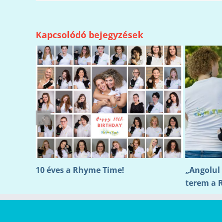
Kapcsolódó bejegyzések
jú
10 éves a Rhyme Time!
„Angolul 
terem a 