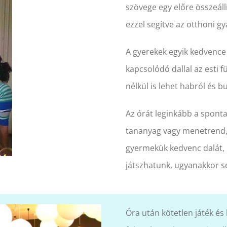
szövege egy előre összeál
ezzel segítve az otthoni gy
A gyerekek egyik kedvence
kapcsolódó dallal az esti f
nélkül is lehet habról és 
Az órát leginkább a sponta
tananyag vagy menetrend, a
gyermekük kedvenc dalát, e
játszhatunk, ugyanakkor se
Óra után kötetlen játék és