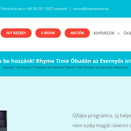
n? Hívd Ancsát a +36 30 251 7437 számon!
|
ancsa@rhymetime.hu
KIHÍVÁSOK
Órá
ÍGY KEZDD!
E-BOOK
AKCIÓK
 be hozzánk! Rhyme Time Óbudán az Esernyős I
Főoldal
Ami fontos
Kukkants be hozzánk! Rhyme Time Óbudán az Esernyős Infóponton
Újfajta programra, új hely
nem tudja magát rávenni o