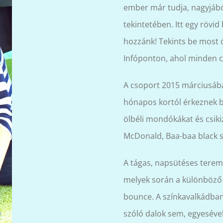
ember már tudja, nagyjábó
tekintetében. Itt egy röv
hozzánk! Tekints be most 
Infóponton, ahol minden c
A csoport 2015 márciusában
hónapos kortól érkeznek b
ölbéli mondókákat és csiki
McDonald, Baa-baa black sh
A tágas, napsütéses teremb
melyek során a különböző 
bounce. A színkavalkádba
szóló dalok sem, egyeséve