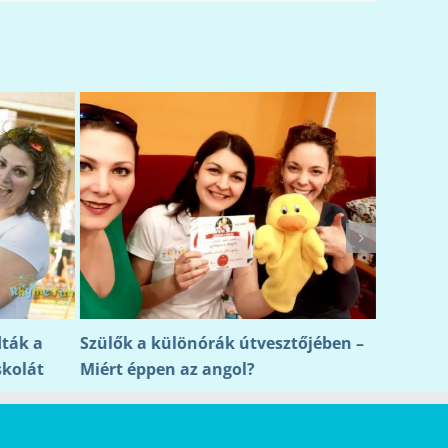
dták a
Szülők a különórák útvesztőjében –
Boldog s
skolát
Miért éppen az angol?