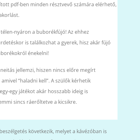
lított pdf-ben minden résztvevő számára elérhető,
akorlást.
 télen-nyáron a buborékfújó! Az ehhez
ürdetéskor is találkozhat a gyerek, hisz akár fújó
buborékokról énekelni!
neitás jellemzi, hiszen nincs előre megírt
mivel “haladni kell”. A szülők kérhetik
gy-egy játékot akár hosszabb ideig is
mmi sincs ráerőltetve a kicsikre.
 beszélgetés következik, melyet a kávézóban is