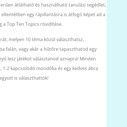
erűen átlátható és használható tanulási segédlet,
l ellentétben egy rápillantásra is átfogó képet ad a
g a Top Ten Topics rövidítése.
rát, melyen 10 téma közül választhatsz,
ba falán, vagy akár a hűtőre tapaszthatod egy
nyű lesz játékot választanod aznapra! Minden
t, 1-2 kapcsolódó mondóka és egy kedves ábra
 együtt is választhattok!