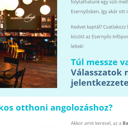
folytathatunk egy süti mel
Esernyősben, így akár ott 
Kedvet kaptál? Csatlakozz
között az Esernyős Infópon
leltek!
Túl messze va
Válasszatok 
jelentkezzete
ékos otthoni angolozáshoz?
Akkor amit keresel, az a
Ba