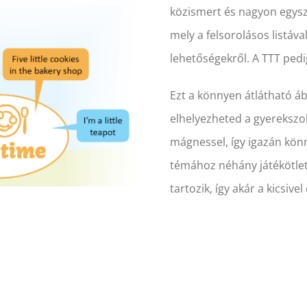
közismert és nagyon egysz
mely a felsorolásos listáva
lehetőségekről. A TTT pedi
Ezt a könnyen átlátható áb
elhelyezheted a gyerekszo
mágnessel, így igazán kön
témához néhány játékötle
tartozik, így akár a kicsivel