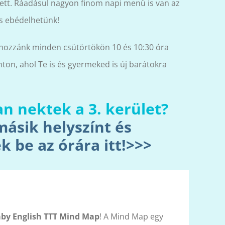
lett. Ráadásul nagyon finom napi menü is van az
is ebédelhetünk!
 hozzánk minden csütörtökön 10 és 10:30 óra
ton, ahol Te is és gyermeked is új barátokra
n nektek a 3. kerület?
másik helyszínt és
k be az órára itt!>>>
by English TTT Mind Map
! A Mind Map egy