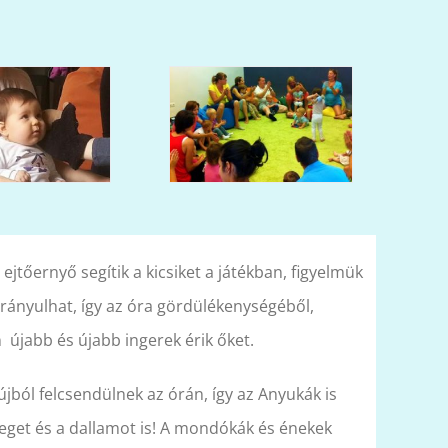
 ejtőernyő segítik a kicsiket a játékban, figyelmük
rányulhat, így az óra gördülékenységéből,
újabb és újabb ingerek érik őket.
újból felcsendülnek az órán, így az Anyukák is
get és a dallamot is! A mondókák és énekek