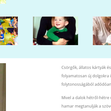
Csörgők, állatos kártyák és
folyamatosan új dolgokra i
folytonosságából adódóan 
Mivel a dalok hétről-hétre 
hamar megtanulják a szöve