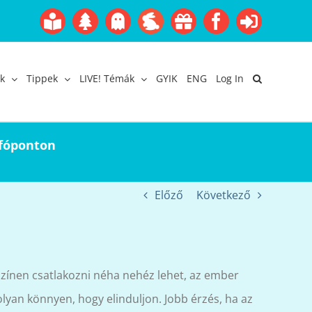
Boofairy
Advent
Halloween
Easter
Akció
Facebook
Login
Gyerekangol
Webáruház
k
Tippek
LIVE! Témák
GYIK
ENG
Log In
nfóponton
Előző
Következő
színen csatlakozni néha nehéz lehet, az ember
lyan könnyen, hogy elinduljon. Jobb érzés, ha az