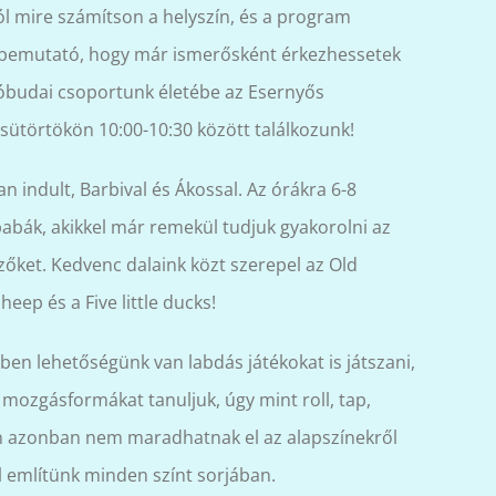
l mire számítson a helyszín, és a program
id bemutató, hogy már ismerősként érkezhessetek
óbudai csoportunk életébe az Esernyős
sütörtökön 10:00-10:30 között találkozunk!
 indult, Barbival és Ákossal. Az órákra 6-8
abák, akikkel már remekül tudjuk gyakorolni az
zőket. Kedvenc dalaink közt szerepel az Old
eep és a Five little ducks!
en lehetőségünk van labdás játékokat is játszani,
mozgásformákat tanuljuk, úgy mint roll, tap,
n azonban nem maradhatnak el az alapszínekről
l említünk minden színt sorjában.