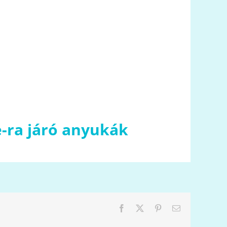
-ra járó anyukák
Facebook
X
Pinterest
Email: